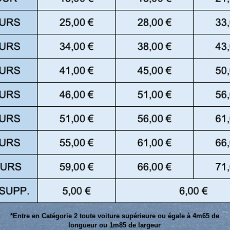
*Entre en Catégorie 2 toute voiture supérieure ou égale à 4m65 de
longueur ou 1m85 de largeur