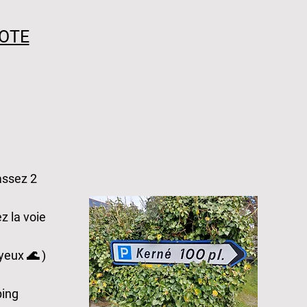
COTE
assez 2
z la voie
yeux 🌊 )
ping