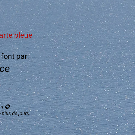
arte bleue
font par:
ce
on 😊
 plus de jours.