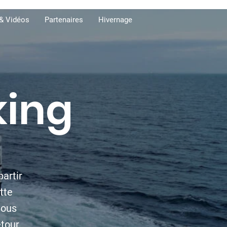
& Vidéos
Partenaires
Hivernage
king
artir
tte
vous
tour.