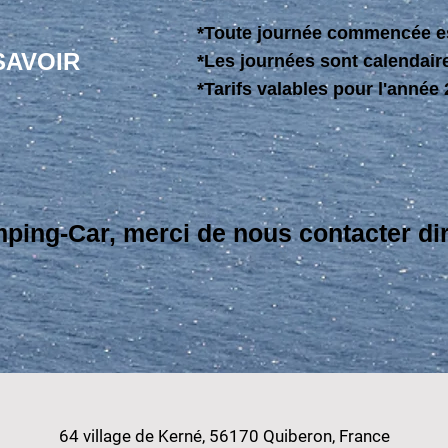
*Toute journée commencée e
SAVOIR
*Les journées sont calendair
*Tarifs valables pour l'année
ping-Car, merci de nous contacter di
64 village de Kerné,
56170 Quiberon, France