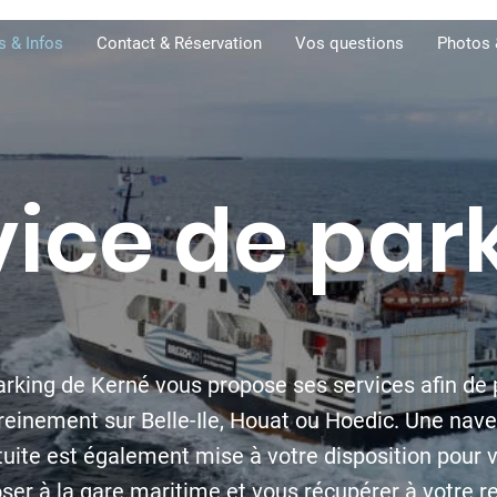
s & Infos
Contact & Réservation
Vos questions
Photos 
vice de par
arking de Kerné vous propose ses services afin de p
reinement sur Belle-Ile, Houat ou Hoedic. Une nave
tuite est également mise à votre disposition pour 
ser à la gare maritime et vous récupérer à votre re