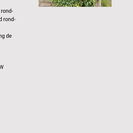
 rond-
d rond-
ing de
"W