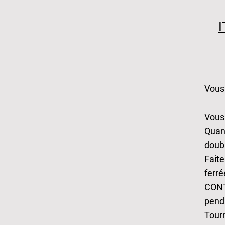
I
Vous 
Vous 
Quand
doubl
Faite
ferré
CONT
pend
Tourn