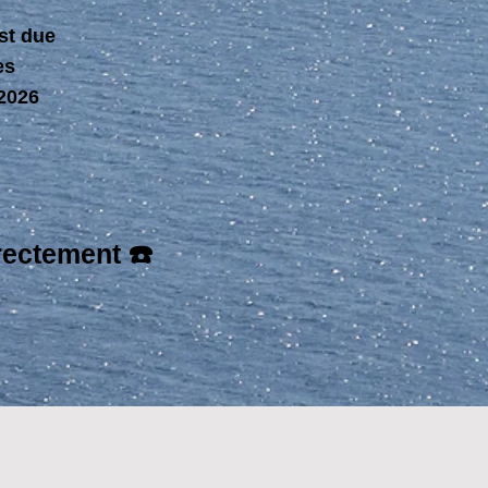
st due
es
 2026
rectement ☎️