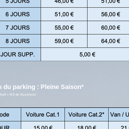
s du parking : Pleine Saison*
 Août + W.E de l'Ascension