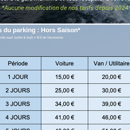
*Aucune modification de nos tarifs depuis 2024
fs du parking : Hors Saison*
nnée sauf Juillet & Août + W.E de l'Ascension