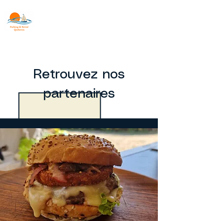
Parking de
Kerné
Professionnel à
Quiberon
Retrouvez nos
partenaires